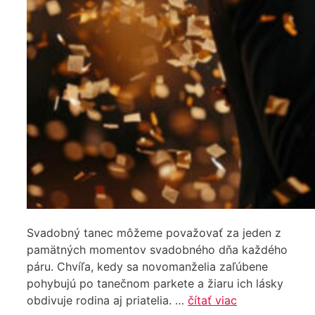
Svadobný tanec môžeme považovať za jeden z
pamätných momentov svadobného dňa každého
páru. Chvíľa, kedy sa novomanželia zaľúbene
pohybujú po tanečnom parkete a žiaru ich lásky
obdivuje rodina aj priatelia. …
čítať viac