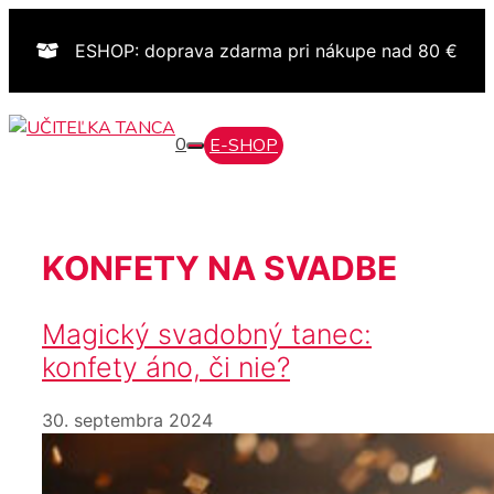
Preskočiť
na
ESHOP: doprava zdarma pri nákupe nad 80 €
obsah
0
E-SHOP
MENU
KONFETY NA SVADBE
Magický svadobný tanec:
konfety áno, či nie?
30. septembra 2024