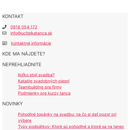
KONTAKT
0918 054 172
info@ucitelkatanca.sk
kontaktné informácie
KDE MA NÁJDETE?
NEPREHLIADNITE
Koľko stojí svadba?
Katalóg svadobných piesní
Teambuilding pre firmy
Podmienky pre kurzy tanca
NOVINKY
Pohodlné topánky na svadbu: na čo si dať pozor pri
výbere
Typy podpätkov: Ktoré sú pohodlné a ktoré sa na tanec