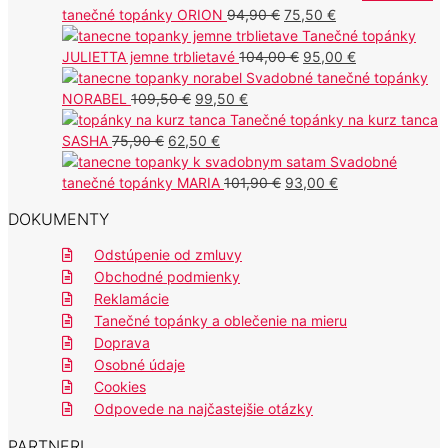
Pôvodná
Aktuálna
tanečné topánky ORION
94,90
€
75,50
€
cena
cena
Tanečné topánky
bola:
Pôvodná
je:
Aktuálna
JULIETTA jemne trblietavé
104,00
€
95,00
€
94,90 €.
cena
75,50 €.
cena
Svadobné tanečné topánky
Pôvodná
Aktuálna
bola:
je:
NORABEL
109,50
€
99,50
€
cena
cena
104,00 €.
95,00 €.
Tanečné topánky na kurz tanca
Pôvodná
bola:
Aktuálna
je:
SASHA
75,90
€
62,50
€
cena
109,50 €.
cena
99,50 €.
Svadobné
bola:
je:
Pôvodná
Aktuálna
tanečné topánky MARIA
101,90
€
93,00
€
75,90 €.
62,50 €.
cena
cena
DOKUMENTY
bola:
je:
101,90 €.
93,00 €.
Odstúpenie od zmluvy
Obchodné podmienky
Reklamácie
Tanečné topánky a oblečenie na mieru
Doprava
Osobné údaje
Cookies
Odpovede na najčastejšie otázky
PARTNERI