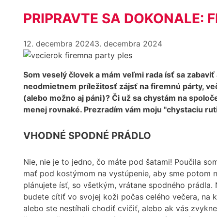
PRIPRAVTE SA DOKONALE: F
12. decembra 2024
3. decembra 2024
Som veselý človek a mám veľmi rada ísť sa zabaviť
neodmietnem príležitosť zájsť na firemnú párty, ve
(alebo možno aj páni)? Či už sa chystám na spolo
menej rovnaké. Prezradím vám moju "chystaciu ruti
VHODNÉ SPODNÉ PRÁDLO
Nie, nie je to jedno, čo máte pod šatami! Poučila s
mať pod kostýmom na vystúpenie, aby sme potom na f
plánujete ísť, so všetkým, vrátane spodného prádla.
budete cítiť vo svojej koži počas celého večera, na
alebo ste nestíhali chodiť cvičiť, alebo ak vás zvykn