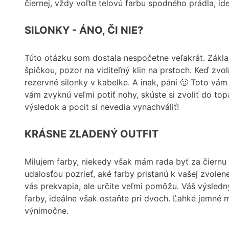
čiernej, vždy voľte telovú farbu spodného prádla, id
SILONKY - ÁNO, ČI NIE?
Túto otázku som dostala nespočetne veľakrát. Zákla
špičkou, pozor na viditeľný klin na prstoch. Keď zvol
rezervné silonky v kabelke. A inak, páni 🙂 Toto vá
vám zvyknú veľmi potiť nohy, skúste si zvoliť do to
výsledok a pocit si nevedia vynachváliť!
KRÁSNE ZLADENÝ OUTFIT
Milujem farby, niekedy však mám rada byť za čiernu 
udalosťou pozrieť, aké farby pristanú k vašej zvolen
vás prekvapia, ale určite veľmi pomôžu. Váš výsledný
farby, ideálne však ostaňte pri dvoch. Ľahké jemné m
výnimočne.