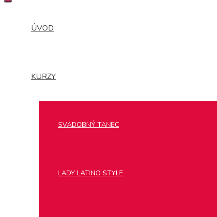
MENU
ÚVOD
KURZY
SVADOBNÝ TANEC
LADY LATINO STYLE