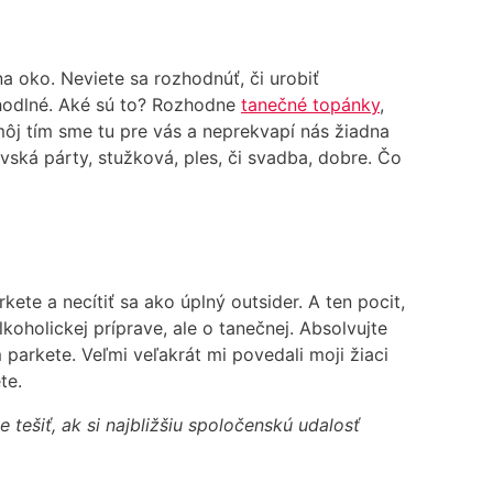
 oko. Neviete sa rozhodnúť, či urobiť
hodlné. Aké sú to? Rozhodne
tanečné topánky
,
 môj tím sme tu pre vás a neprekvapí nás žiadna
rovská párty, stužková, ples, či svadba, dobre. Čo
ete a necítiť sa ako úplný outsider. A ten pocit,
koholickej príprave, ale o tanečnej. Absolvujte
parkete. Veľmi veľakrát mi povedali moji žiaci
te.
tešiť, ak si najbližšiu spoločenskú udalosť