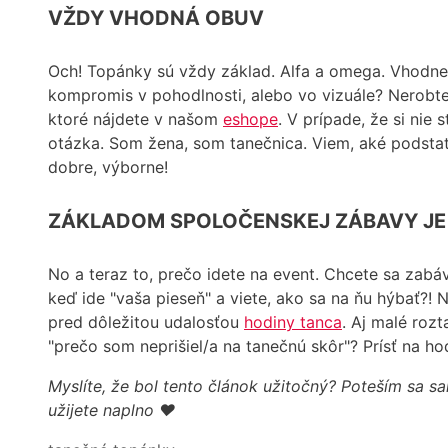
VŽDY VHODNÁ OBUV
Och! Topánky sú vždy základ. Alfa a omega. Vhodne 
kompromis v pohodlnosti, alebo vo vizuále? Nerobt
ktoré nájdete v našom
eshope
. V prípade, že si nie 
otázka. Som žena, som tanečnica. Viem, aké podstatné 
dobre, výborne!
ZÁKLADOM SPOLOČENSKEJ ZÁBAVY JE
No a teraz to, prečo idete na event. Chcete sa zabáv
keď ide "vaša pieseň" a viete, ako sa na ňu hýbať?! N
pred dôležitou udalosťou
hodiny tanca
. Aj malé roz
"prečo som neprišiel/a na tanečnú skôr"? Prísť na 
Myslíte, že bol tento článok užitočný? Poteším sa sa
užijete naplno ♥