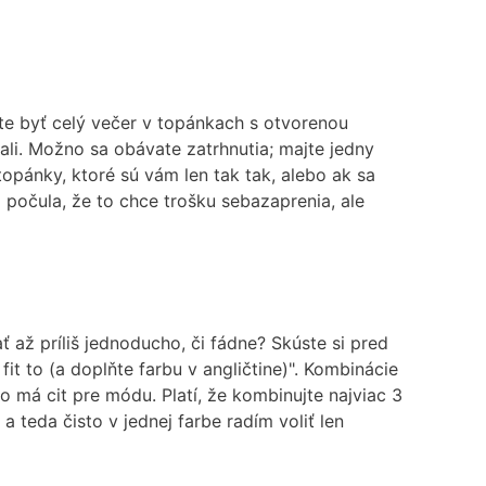
te byť celý večer v topánkach s otvorenou
tali. Možno sa obávate zatrhnutia; majte jedny
opánky, ktoré sú vám len tak tak, alebo ak sa
počula, že to chce trošku sebazaprenia, ale
 až príliš jednoducho, či fádne? Skúste si pred
it to (a doplňte farbu v angličtine)". Kombinácie
o má cit pre módu. Platí, že kombinujte najviac 3
 teda čisto v jednej farbe radím voliť len