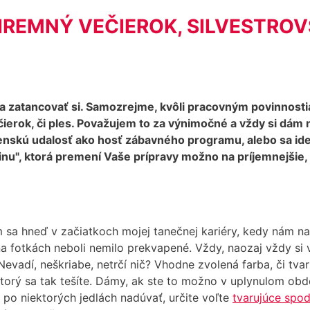
IREMNÝ VEČIEROK, SILVESTROV
 a zatancovať si. Samozrejme, kvôli pracovným povinnosti
čierok, či ples. Považujem to za výnimočné a vždy si dám 
čenskú udalosť ako hosť zábavného programu, alebo sa id
nu", ktorá premení Vaše prípravy možno na príjemnejšie
om sa hneď v začiatkoch mojej tanečnej kariéry, kedy nám na
otkách neboli nemilo prekvapené. Vždy, naozaj vždy si vy
 Nevadí, neškriabe, netrčí nič? Vhodne zvolená farba, či t
 ktorý sa tak tešíte. Dámy, ak ste to možno v uplynulom obd
e po niektorých jedlách nadúvať, určite voľte
tvarujúce spo