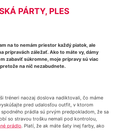
SKÁ PÁRTY, PLES
am na to nemám priestor každý piatok, ale
na prípravách záležať. Ako to máte vy, dámy
em zabaviť súkromne, moje prípravy sú viac
, pretože na nič nezabudnete.
ši tréneri naozaj doslova nadiktovali, čo máme
skúšajte pred udalosťou outfit, v ktorom
var spodného prádla sú prvým predpokladom, že sa
obí so stravou trošku nemali pod kontrolou,
dné prádlo
. Platí, že ak máte šaty inej farby, ako