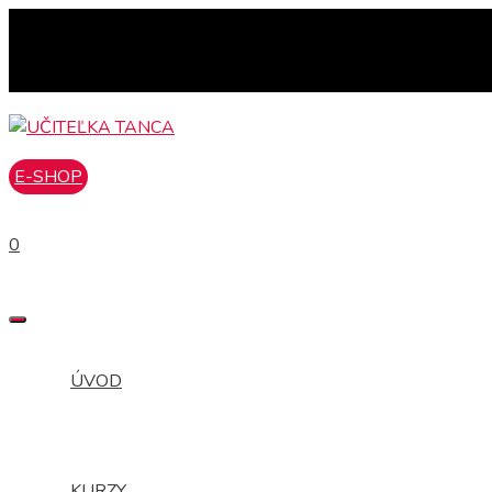
Preskočiť
na
obsah
E-SHOP
0
MENU
ÚVOD
KURZY