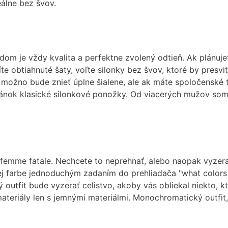
eálne bez švov.
dom je vždy kvalita a perfektne zvolený odtieň. Ak plánuje
íte obtiahnuté šaty, voľte silonky bez švov, ktoré by presvi
m možno bude znieť úplne šialene, ale ak máte spoločenské t
pánok klasické silonkové ponožky. Od viacerých mužov som 
femme fatale. Nechcete to neprehnať, alebo naopak vyzerať
ej farbe jednoduchým zadaním do prehliadača "what colors f
 outfit bude vyzerať celistvo, akoby vás obliekal niekto, kt
ateriály len s jemnými materiálmi. Monochromatický outfit, a