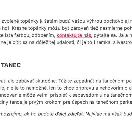
zvolené topánky k šatám budú vašou výhrou pocitovo aj na
e ho! Krásne topánky môžu byť zároveň tiež nesmierne po
ste istá farbou, zdobením,
kontaktujte nás
, pýtajte sa. Ja a
je cítiť sa na dôležitej udalosti, či je to firemka, silvest
 TANEC
ať, ale zabávať skutočne. Túžite zapadnúť na tanečnom park
ie, nie je to nemožné, len to chce prípravu a nehovorím o al
tancovanie môže veľmi prispieť k sebavedomiu na tanečnom 
hodiny tanca je prvým krokom pre úspech na tanečnom parke
mozrejme, ak ho budete ďalej zdieľať. Najviac ma však bude 