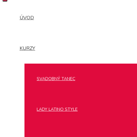
MENU
ÚVOD
KURZY
SVADOBNÝ TANEC
LADY LATINO STYLE