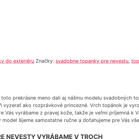
y do exteriéru
Značky:
svadobne topanky pre nevestu
,
to
e toto prekrásne meno dali aj nášmu modelu svadobných 
deň vyzerať ako rozprávkové princezné. Vrch topánok je v
re Vás vyrábame z pravej kože, takže je veľmi príjemná k
dý model šijeme samostatne ručne a doťahujeme pre Vás všet
RE NEVESTY VYRÁBAME V TROCH