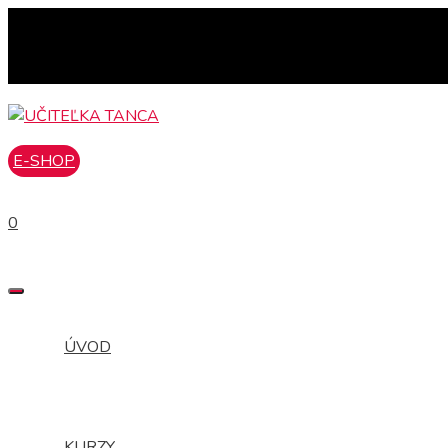
Preskočiť
na
obsah
E-SHOP
0
MENU
ÚVOD
KURZY