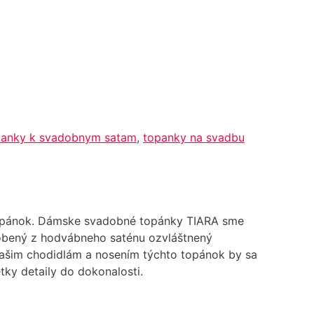
panky k svadobnym satam
,
topanky na svadbu
topánok. Dámske svadobné topánky TIARA sme
yrobený z hodvábneho saténu ozvláštnený
 Vašim chodidlám a nosením týchto topánok by sa
ky detaily do dokonalosti.