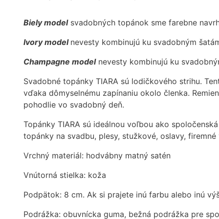
Biely model
svadobných topánok sme farebne navrh
Ivory model
nevesty kombinujú ku svadobným šatám v
Champagne model
nevesty kombinujú ku svadobný
Svadobné topánky TIARA sú lodičkového strihu. Te
vďaka dômyselnému zapínaniu okolo členka. Remieno
pohodlie vo svadobný deň.
Topánky TIARA sú ideálnou voľbou ako spoločenská 
topánky na svadbu, plesy, stužkové, oslavy, firemné 
Vrchný materiál: hodvábny matný satén
Vnútorná stielka: koža
Podpätok: 8 cm. Ak si prajete inú farbu alebo inú v
Podrážka: obuvnícka guma, bežná podrážka pre spo