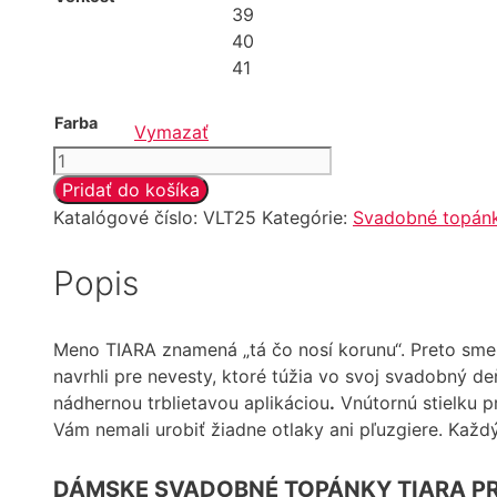
39
40
41
Farba
Vymazať
množstvo
Svadobné
Pridať do košíka
topánky
Katalógové číslo:
VLT25
Kategórie:
Svadobné topánk
TIARA
Popis
Meno TIARA znamená „tá čo nosí korunu“. Preto sm
navrhli pre nevesty, ktoré túžia vo svoj svadobný 
nádhernou trblietavou aplikáciou
.
Vnútornú stielku p
Vám nemali urobiť žiadne otlaky ani pľuzgiere. Kaž
DÁMSKE SVADOBNÉ TOPÁNKY TIARA P