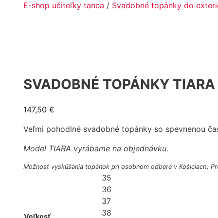
E-shop učiteľky tanca
/
Svadobné topánky do exteri
SVADOBNÉ TOPÁNKY TIARA
147,50
€
Veľmi pohodlné svadobné topánky so spevnenou časťo
Model TIARA vyrábame na objednávku.
Možnosť vyskúšania topánok pri osobnom odbere v Košiciach, Pr
35
36
37
38
Veľkosť