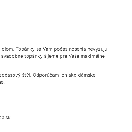
idlom. Topánky sa Vám počas nosenia nevyzujú
o svadobné topánky šijeme pre Vaše maximálne
 nadčasový štýl. Odporúčam ich ako dámske
ne.
ca.sk