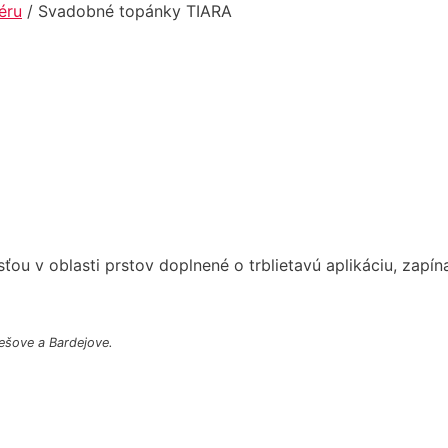
éru
/ Svadobné topánky TIARA
NOVÉ V
PONUKE
u v oblasti prstov doplnené o trblietavú aplikáciu, zapí
ešove a Bardejove.