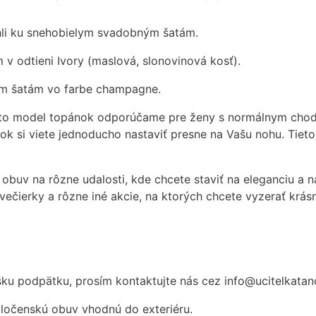
li ku snehobielym svadobným šatám.
 odtieni Ivory (maslová, slonovinová kosť).
m šatám vo farbe champagne.
nto model topánok odporúčame pre ženy s normálnym chod
k si viete jednoducho nastaviť presne na Vašu nohu. Tiet
obuv na rôzne udalosti, kde chcete staviť na eleganciu a
večierky a rôzne iné akcie, na ktorých chcete vyzerať krás
ýšku podpätku, prosím kontaktujte nás cez info@ucitelkatan
ločenskú obuv vhodnú do exteriéru.