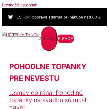
Preskočiť na obsah
ESHOP: doprava zdarma pri nákupe nad 80 €
0
MENU
E-SHOP
POHODLNE TOPANKY
PRE NEVESTU
Úsmev do rána: Pohodlné
topánky na svadbu sú must
have!