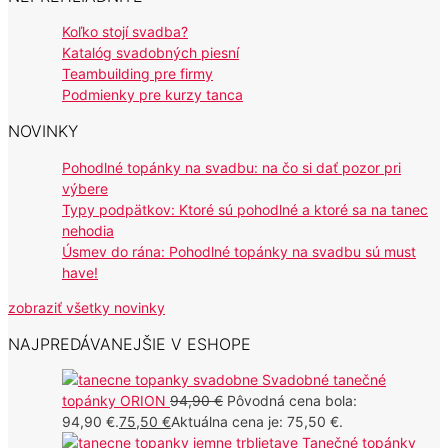
Koľko stojí svadba?
Katalóg svadobných piesní
Teambuilding pre firmy
Podmienky pre kurzy tanca
NOVINKY
Pohodlné topánky na svadbu: na čo si dať pozor pri
výbere
Typy podpätkov: Ktoré sú pohodlné a ktoré sa na tanec
nehodia
Úsmev do rána: Pohodlné topánky na svadbu sú must
have!
zobraziť všetky novinky
NAJPREDÁVANEJŠIE V ESHOPE
Svadobné tanečné
topánky ORION
94,90
€
Pôvodná cena bola:
94,90 €.
75,50
€
Aktuálna cena je: 75,50 €.
Tanečné topánky