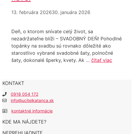
13. februára 2026
30. januára 2026
Deň, o ktorom snívate celý život, sa
nezadržateľne blíži – SVADOBNÝ DEŇ! Pohodlné
topánky na svadbu sú rovnako dôležité ako
starostlivo vybrané svadobné šaty, polnočné
šaty, dokonalé šperky, kvety. Ak …
čítať viac
KONTAKT
0918 054 172
info@ucitelkatanca.sk
kontaktné informácie
KDE MA NÁJDETE?
NEPREHLIADNITE