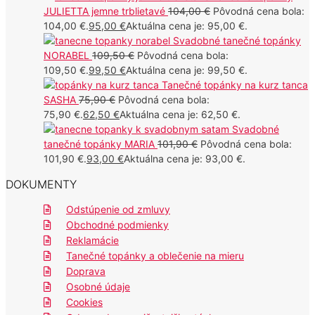
JULIETTA jemne trblietavé
104,00
€
Pôvodná cena bola:
104,00 €.
95,00
€
Aktuálna cena je: 95,00 €.
Svadobné tanečné topánky
NORABEL
109,50
€
Pôvodná cena bola:
109,50 €.
99,50
€
Aktuálna cena je: 99,50 €.
Tanečné topánky na kurz tanca
SASHA
75,90
€
Pôvodná cena bola:
75,90 €.
62,50
€
Aktuálna cena je: 62,50 €.
Svadobné
tanečné topánky MARIA
101,90
€
Pôvodná cena bola:
101,90 €.
93,00
€
Aktuálna cena je: 93,00 €.
DOKUMENTY
Odstúpenie od zmluvy
Obchodné podmienky
Reklamácie
Tanečné topánky a oblečenie na mieru
Doprava
Osobné údaje
Cookies