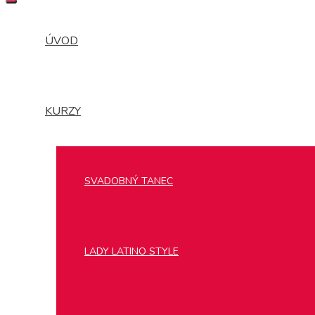
MENU
ÚVOD
KURZY
SVADOBNÝ TANEC
LADY LATINO STYLE