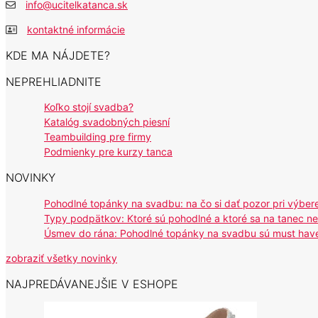
info@ucitelkatanca.sk
kontaktné informácie
KDE MA NÁJDETE?
NEPREHLIADNITE
Koľko stojí svadba?
Katalóg svadobných piesní
Teambuilding pre firmy
Podmienky pre kurzy tanca
NOVINKY
Pohodlné topánky na svadbu: na čo si dať pozor pri výber
Typy podpätkov: Ktoré sú pohodlné a ktoré sa na tanec n
Úsmev do rána: Pohodlné topánky na svadbu sú must hav
zobraziť všetky novinky
NAJPREDÁVANEJŠIE V ESHOPE