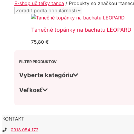
E-shop učiteľky tanca
/ Produkty so značkou “tanec
Tanečné topánky na bachatu LEOPARD
75,80
€
FILTER PRODUKTOV
Vyberte kategóriu
Veľkosť
KONTAKT
0918 054 172