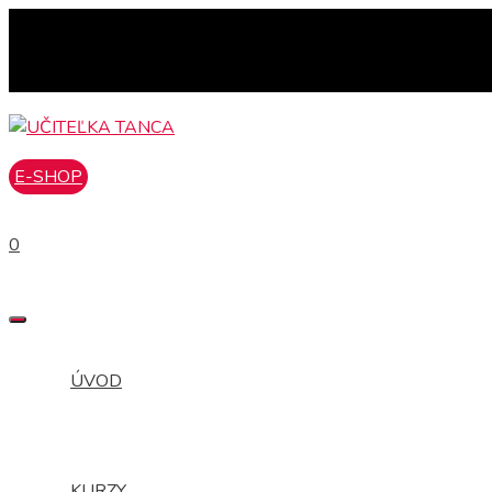
Preskočiť
na
obsah
E-SHOP
0
MENU
ÚVOD
KURZY