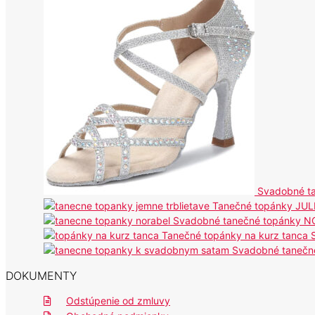
Svadobné t
Tanečné topánky JULI
Svadobné tanečné topánky 
Tanečné topánky na kurz tanca
Svadobné tanečn
DOKUMENTY
Odstúpenie od zmluvy