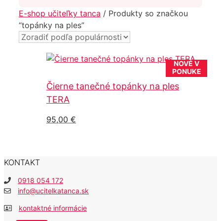
E-shop učiteľky tanca
/ Produkty so značkou
“topánky na ples”
NOVÉ V
PONUKE
Čierne tanečné topánky na ples
TERA
95,00
€
KONTAKT
0918 054 172
info@ucitelkatanca.sk
kontaktné informácie