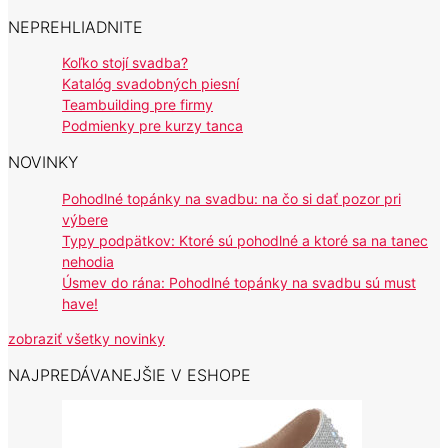
NEPREHLIADNITE
Koľko stojí svadba?
Katalóg svadobných piesní
Teambuilding pre firmy
Podmienky pre kurzy tanca
NOVINKY
Pohodlné topánky na svadbu: na čo si dať pozor pri
výbere
Typy podpätkov: Ktoré sú pohodlné a ktoré sa na tanec
nehodia
Úsmev do rána: Pohodlné topánky na svadbu sú must
have!
zobraziť všetky novinky
NAJPREDÁVANEJŠIE V ESHOPE