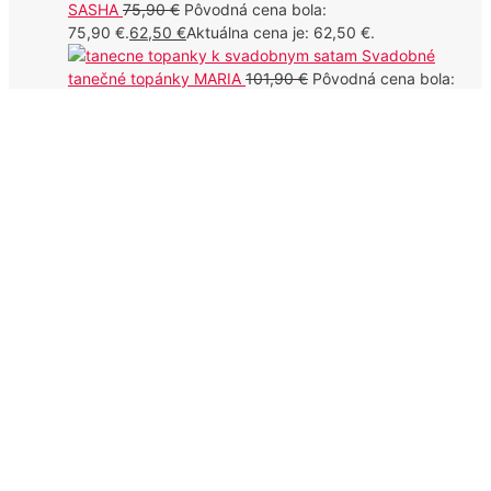
SASHA
75,90
€
Pôvodná cena bola:
75,90 €.
62,50
€
Aktuálna cena je: 62,50 €.
Svadobné
tanečné topánky MARIA
101,90
€
Pôvodná cena bola:
101,90 €.
93,00
€
Aktuálna cena je: 93,00 €.
DOKUMENTY
Odstúpenie od zmluvy
Obchodné podmienky
Reklamácie
Tanečné topánky a oblečenie na mieru
Doprava
Osobné údaje
Cookies
Odpovede na najčastejšie otázky
PARTNERI
Luxusné hodvábne produkty
YPNOA.com
© 2026 Učiteľka tanca Michaela WITTNER Košice, Prešov, Bardejov