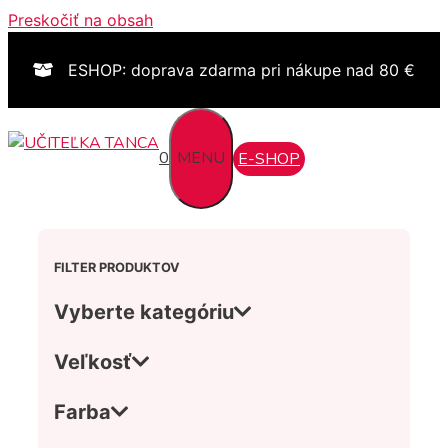
Preskočiť na obsah
ESHOP: doprava zdarma pri nákupe nad 80 €
0
MENU
E-SHOP
FILTER PRODUKTOV
Vyberte kategóriu
Veľkosť
Farba