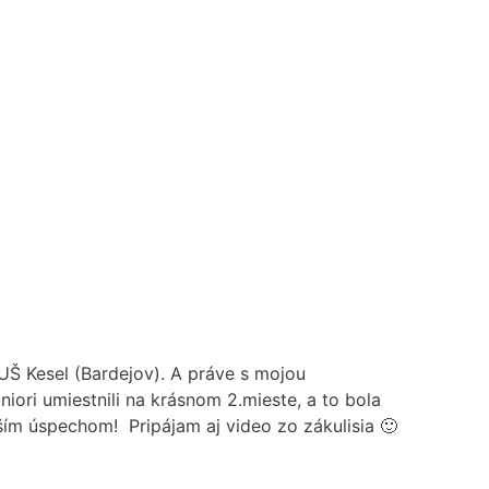
Š Kesel (Bardejov). A práve s mojou
ori umiestnili na krásnom 2.mieste, a to bola
ím úspechom! Pripájam aj video zo zákulisia 🙂