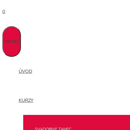
0
MENU
ÚVOD
KURZY
SVADOBNÝ TANEC