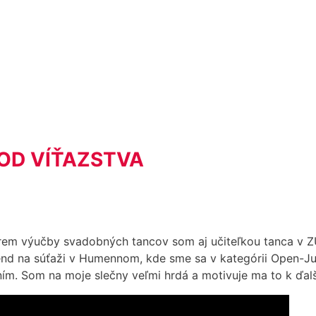
 OD VÍŤAZSTVA
rem výučby svadobných tancov som aj učiteľkou tanca v ZU
nd na súťaži v Humennom, kde sme sa v kategórii Open-Juni
m. Som na moje slečny veľmi hrdá a motivuje ma to k ďalš