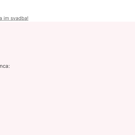
a im svadba!
nca: