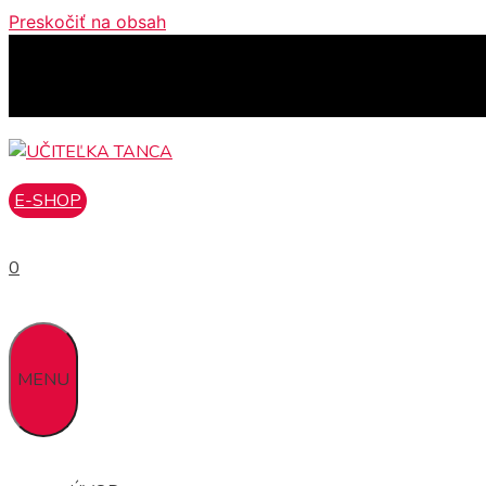
Preskočiť na obsah
E-SHOP
0
MENU