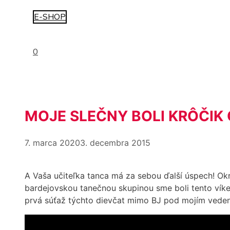
E-SHOP
0
MOJE SLEČNY BOLI KRÔČIK
7. marca 2020
3. decembra 2015
A Vaša učiteľka tanca má za sebou ďalší úspech! Ok
bardejovskou tanečnou skupinou sme boli tento víke
prvá súťaž týchto dievčat mimo BJ pod mojím vedení