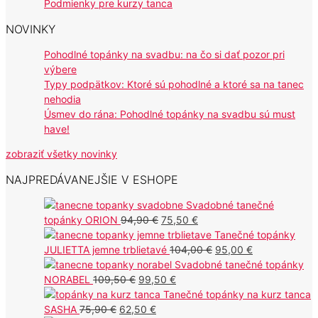
Podmienky pre kurzy tanca
NOVINKY
Pohodlné topánky na svadbu: na čo si dať pozor pri
výbere
Typy podpätkov: Ktoré sú pohodlné a ktoré sa na tanec
nehodia
Úsmev do rána: Pohodlné topánky na svadbu sú must
have!
zobraziť všetky novinky
NAJPREDÁVANEJŠIE V ESHOPE
Svadobné tanečné
Pôvodná
Aktuálna
topánky ORION
94,90
€
75,50
€
cena
cena
Tanečné topánky
bola:
je:
Pôvodná
Aktuálna
JULIETTA jemne trblietavé
104,00
€
95,00
€
94,90 €.
75,50 €.
cena
cena
Svadobné tanečné topánky
Pôvodná
Aktuálna
bola:
je:
NORABEL
109,50
€
99,50
€
cena
cena
104,00 €.
95,00 €.
Tanečné topánky na kurz tanca
Pôvodná
bola:
Aktuálna
je:
SASHA
75,90
€
62,50
€