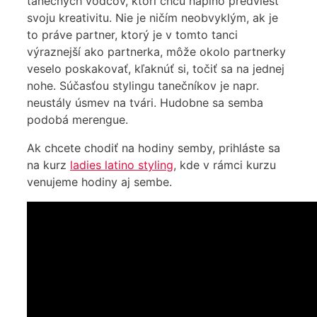
tanečných vodcov, ktorí chcú naplno predviesť
svoju kreativitu. Nie je ničím neobvyklým, ak je
to práve partner, ktorý je v tomto tanci
výraznejší ako partnerka, môže okolo partnerky
veselo poskakovať, kľaknúť si, točiť sa na jednej
nohe. Súčasťou stylingu tanečníkov je napr.
neustály úsmev na tvári. Hudobne sa semba
podobá merengue.
Ak chcete chodiť na hodiny semby, prihláste sa
na kurz
ladies latino styling
, kde v rámci kurzu
venujeme hodiny aj sembe.