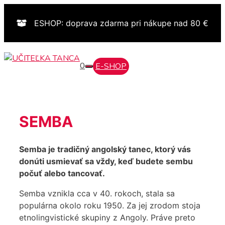
Preskočiť
na
ESHOP: doprava zdarma pri nákupe nad 80 €
obsah
0
E-SHOP
MENU
SEMBA
Semba je tradičný angolský tanec, ktorý vás
donúti usmievať sa vždy, keď budete sembu
počuť alebo tancovať.
Semba vznikla cca v 40. rokoch, stala sa
populárna okolo roku 1950. Za jej zrodom stoja
etnolingvistické skupiny z Angoly. Práve preto