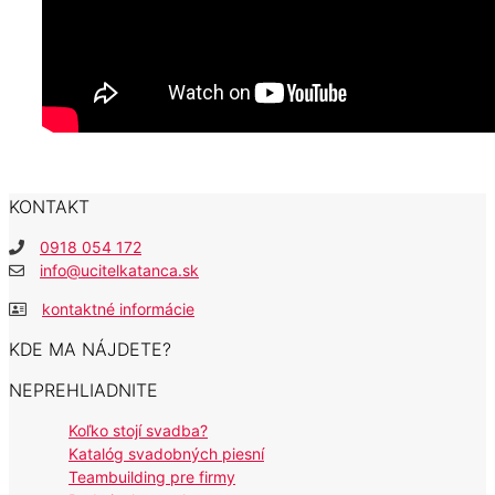
KONTAKT
0918 054 172
info@ucitelkatanca.sk
kontaktné informácie
KDE MA NÁJDETE?
NEPREHLIADNITE
Koľko stojí svadba?
Katalóg svadobných piesní
Teambuilding pre firmy