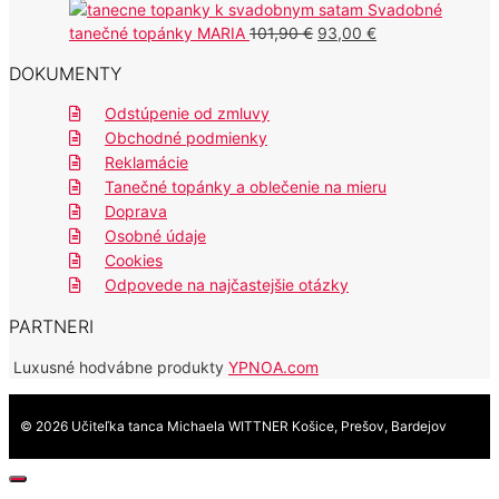
cena
109,50 €.
cena
99,50 €.
Svadobné
bola:
je:
Pôvodná
Aktuálna
tanečné topánky MARIA
101,90
€
93,00
€
75,90 €.
62,50 €.
cena
cena
DOKUMENTY
bola:
je:
101,90 €.
93,00 €.
Odstúpenie od zmluvy
Obchodné podmienky
Reklamácie
Tanečné topánky a oblečenie na mieru
Doprava
Osobné údaje
Cookies
Odpovede na najčastejšie otázky
PARTNERI
Luxusné hodvábne produkty
YPNOA.com
© 2026 Učiteľka tanca Michaela WITTNER Košice, Prešov, Bardejov
Close