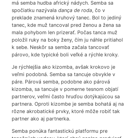
má semba hudba africký nádych. Semba sa
spočiatku nazývala
dança de roda
, čo v
preklade znamená kruhový tanec. Bol to jediný
tanec, kde muž tancoval pred ženou a žena sa
mala pohybom len prizerať. Počas tanca muž
položil ruky na boky ženy, čím ju náhle pritiahol
k sebe. Neskôr sa semba začala tancovať
párovo, kde typické boli veľké a rýchle kroky.
Je rýchlejšia ako kizomba, avšak krokovo je
veľmi podobná. Semba sa tancuje obvykle v
páre. Párová semba, podobne ako párová
kizomba, sa tancuje v pomerne tesnom objatí
partnerov, veľmi často hruďou dotýkajúcou sa
partnera. Oproti kizombe je semba bohatá aj na
rôzne akrobatické prvky, ktoré môže robiť tak
partner ako aj partnerka.
Semba ponúka fantastickú platformu pre