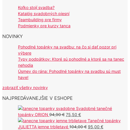
Koľko stojí svadba?
Katalóg svadobných piesní
Teambuilding pre firmy
Podmienky pre kurzy tanca
NOVINKY
Pohodlné topánky na svadbu: na čo si dať pozor pri
výbere
Typy podpätkov: Ktoré sú pohodlné a ktoré sa na tanec
nehodia
Úsmev do rána: Pohodlné topánky na svadbu sú must
have!
zobraziť všetky novinky
NAJPREDÁVANEJŠIE V ESHOPE
Svadobné tanečné
Pôvodná
Aktuálna
topánky ORION
94,90
€
75,50
€
cena
cena
Tanečné topánky
bola:
je:
Pôvodná
Aktuálna
JULIETTA jemne trblietavé
104,00
€
95,00
€