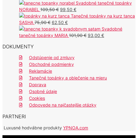
94,90 €.
75,50 €.
cena
cena
Svadobné tanečné topánky
Pôvodná
Aktuálna
bola:
je:
NORABEL
109,50
€
99,50
€
cena
cena
104,00 €.
95,00 €.
Tanečné topánky na kurz tanca
Pôvodná
bola:
Aktuálna
je:
SASHA
75,90
€
62,50
€
cena
109,50 €.
cena
99,50 €.
Svadobné
bola:
je:
Pôvodná
Aktuálna
tanečné topánky MARIA
101,90
€
93,00
€
75,90 €.
62,50 €.
cena
cena
DOKUMENTY
bola:
je:
101,90 €.
93,00 €.
Odstúpenie od zmluvy
Obchodné podmienky
Reklamácie
Tanečné topánky a oblečenie na mieru
Doprava
Osobné údaje
Cookies
Odpovede na najčastejšie otázky
PARTNERI
Luxusné hodvábne produkty
YPNOA.com