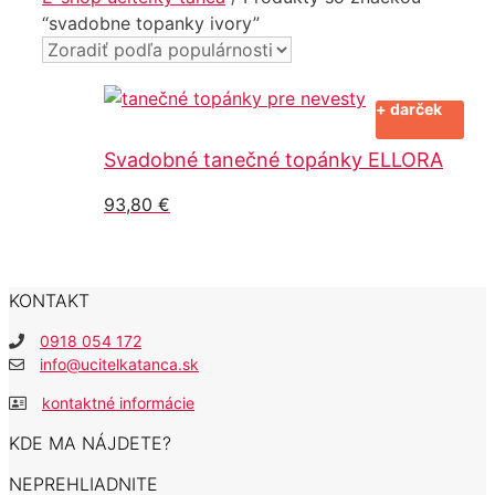
“svadobne topanky ivory”
+ darček
Svadobné tanečné topánky ELLORA
93,80
€
KONTAKT
0918 054 172
info@ucitelkatanca.sk
kontaktné informácie
KDE MA NÁJDETE?
NEPREHLIADNITE