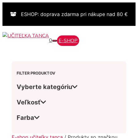
Preskočiť
na
ESHOP: doprava zdarma pri nákupe nad 80 €
obsah
0
E-SHOP
MENU
FILTER PRODUKTOV
Vyberte kategóriu
Veľkosť
Farba
E-shop učiteľky tanca
/ Produkty so značkou