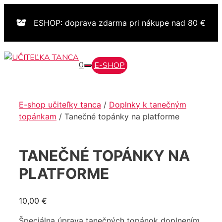
Preskočiť
na
ESHOP: doprava zdarma pri nákupe nad 80 €
obsah
0
E-SHOP
MENU
E-shop učiteľky tanca
/
Doplnky k tanečným
topánkam
/ Tanečné topánky na platforme
TANEČNÉ TOPÁNKY NA
PLATFORME
10,00
€
Špeciálna úprava tanečných topánok doplnením