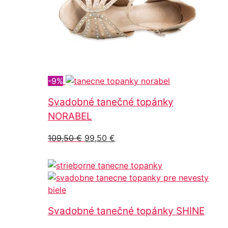
-9%
Svadobné tanečné topánky
NORABEL
Pôvodná
Aktuálna
109,50
€
99,50
€
cena
cena
bola:
je:
109,50 €.
99,50 €.
Svadobné tanečné topánky SHINE