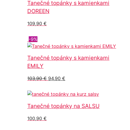
Tanečné topánky s kamienkami
DOREEN
109,90
€
-9%
Tanečné topánky s kamienkami
EMILY
Pôvodná
Aktuálna
103,90
€
94,90
€
cena
cena
bola:
je:
103,90 €.
94,90 €.
Tanečné topánky na SALSU
100,90
€