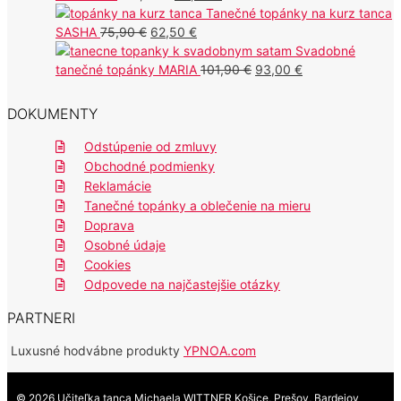
cena
cena
104,00 €.
95,00 €.
Tanečné topánky na kurz tanca
Pôvodná
bola:
Aktuálna
je:
SASHA
75,90
€
62,50
€
cena
109,50 €.
cena
99,50 €.
Svadobné
bola:
je:
Pôvodná
Aktuálna
tanečné topánky MARIA
101,90
€
93,00
€
75,90 €.
62,50 €.
cena
cena
bola:
je:
DOKUMENTY
101,90 €.
93,00 €.
Odstúpenie od zmluvy
Obchodné podmienky
Reklamácie
Tanečné topánky a oblečenie na mieru
Doprava
Osobné údaje
Cookies
Odpovede na najčastejšie otázky
PARTNERI
Luxusné hodvábne produkty
YPNOA.com
© 2026 Učiteľka tanca Michaela WITTNER Košice, Prešov, Bardejov