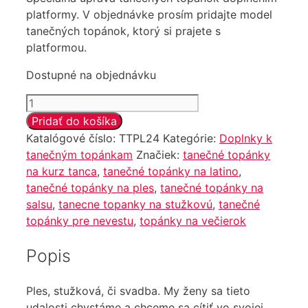
platformy. V objednávke prosím pridajte model
tanečných topánok, ktorý si prajete s
platformou.
Dostupné na objednávku
množstvo
Tanečné
Pridať do košíka
topánky
Katalógové číslo:
TTPL24
Kategórie:
Doplnky k
na
tanečným topánkam
Značiek:
tanečné topánky
platforme
na kurz tanca
,
tanečné topánky na latino
,
tanečné topánky na ples
,
tanečné topánky na
salsu
,
tanecne topanky na stužkovú
,
tanečné
topánky pre nevestu
,
topánky na večierok
Popis
Ples, stužková, či svadba. My ženy sa tieto
udalosti chystáme a chceme sa cítiť vo svojej