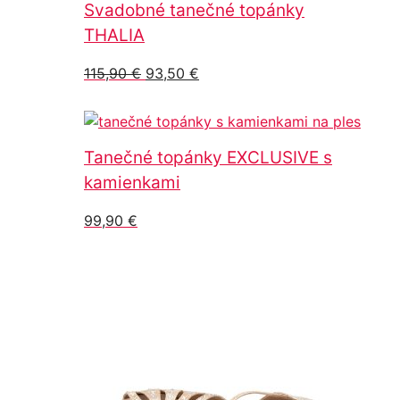
Svadobné tanečné topánky
THALIA
Pôvodná
Aktuálna
115,90
€
93,50
€
cena
cena
bola:
je:
115,90 €.
93,50 €.
Tanečné topánky EXCLUSIVE s
kamienkami
99,90
€