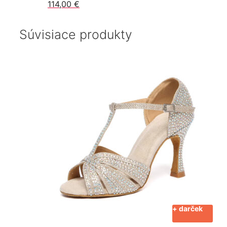
114,00
€
Súvisiace produkty
+ darček