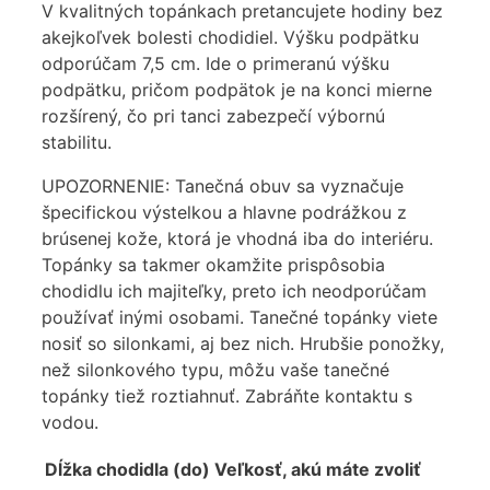
V kvalitných topánkach pretancujete hodiny bez
akejkoľvek bolesti chodidiel. Výšku podpätku
odporúčam 7,5 cm. Ide o primeranú výšku
podpätku, pričom podpätok je na konci mierne
rozšírený, čo pri tanci zabezpečí výbornú
stabilitu.
UPOZORNENIE: Tanečná obuv sa vyznačuje
špecifickou výstelkou a hlavne podrážkou z
brúsenej kože, ktorá je vhodná iba do interiéru.
Topánky sa takmer okamžite prispôsobia
chodidlu ich majiteľky, preto ich neodporúčam
používať inými osobami. Tanečné topánky viete
nosiť so silonkami, aj bez nich. Hrubšie ponožky,
než silonkového typu, môžu vaše tanečné
topánky tiež roztiahnuť. Zabráňte kontaktu s
vodou.
Dĺžka chodidla (do)
Veľkosť, akú máte zvoliť