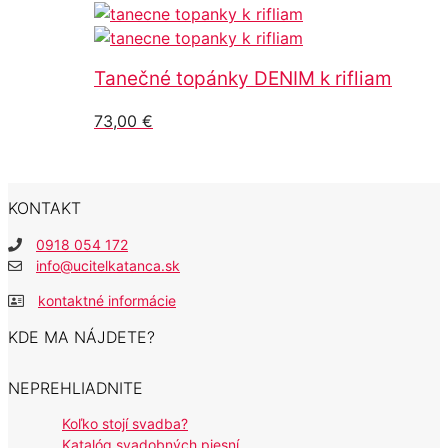
Tanečné topánky DENIM k rifliam
73,00
€
KONTAKT
0918 054 172
info@ucitelkatanca.sk
kontaktné informácie
KDE MA NÁJDETE?
NEPREHLIADNITE
Koľko stojí svadba?
Katalóg svadobných piesní