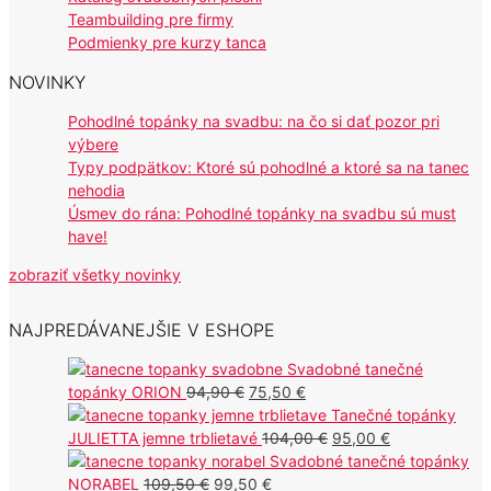
Teambuilding pre firmy
Podmienky pre kurzy tanca
NOVINKY
Pohodlné topánky na svadbu: na čo si dať pozor pri
výbere
Typy podpätkov: Ktoré sú pohodlné a ktoré sa na tanec
nehodia
Úsmev do rána: Pohodlné topánky na svadbu sú must
have!
zobraziť všetky novinky
NAJPREDÁVANEJŠIE V ESHOPE
Svadobné tanečné
Pôvodná
Aktuálna
topánky ORION
94,90
€
75,50
€
cena
cena
Tanečné topánky
bola:
je:
Pôvodná
Aktuálna
JULIETTA jemne trblietavé
104,00
€
95,00
€
94,90 €.
75,50 €.
cena
cena
Svadobné tanečné topánky
Pôvodná
Aktuálna
bola:
je:
NORABEL
109,50
€
99,50
€