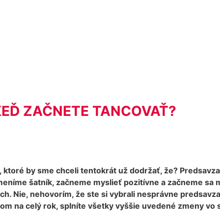
 KEĎ ZAČNETE TANCOVAŤ?
ktoré by sme chceli tentokrát už dodržať, že? Predsavzati
íme šatník, začneme myslieť pozitívne a začneme sa mať r
. Nie, nehovorím, že ste si vybrali nesprávne predsavzati
kom na celý rok, splníte všetky vyššie uvedené zmeny vo s