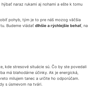
m hýbať naraz rukami aj nohami a ešte k tomu
robiť pohyb, tým je to pre náš mozog väčšia
ortu. Budeme vládať
dlhšie a rýchlejšie behať
, na
e, kde stresové situácie sú. Čo by ste povedali
udba má blahodárne účinky. Ak je energická,
preto milujem tanec a určite ho odporúčam.
ždy s úsmevom na tvári.