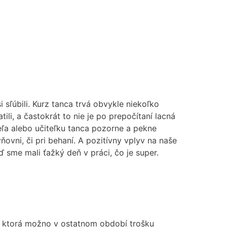
 sľúbili. Kurz tanca trvá obvykle niekoľko
li, a častokrát to nie je po prepočítaní lacná
eľa alebo učiteľku tanca pozorne a pekne
vni, či pri behaní. A pozitívny vplyv na naše
 sme mali ťažký deň v práci, čo je super.
i, ktorá možno v ostatnom období trošku