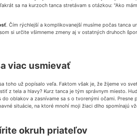
 Veľakrát sa na kurzoch tanca stretávam s otázkou: "Ako má
osť
. Čím rýchlejší a komplikovanejší musíme počas tanca u
časom si určite všimneme zmeny aj v ostatných druhoch šp
sa viac usmievať
a toho už popísalo veľa. Faktom však je, že žijeme vo svet
ustiť z tela a hlavy? Kurz tanca je tým správnym miesto. H
ás do oblakov a zasnívame sa s o tvorenými očami. Presne 
avné situácie, na ktoré mnohí moji žiaci dlho spomínajú v
rite okruh priateľov