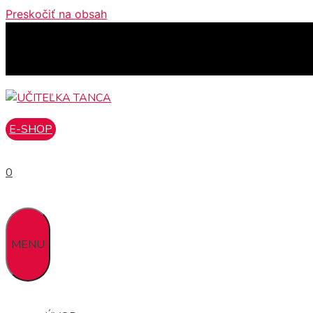
Preskočiť na obsah
E-SHOP
0
MENU