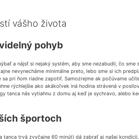
stí vášho života
avidelný pohyb
ýbať a nájsť si nejaký systém, aby sme nezabudli, čo sme si
ajne nevynecháme minimálne preto, lebo sme si ich predplati
me sa pri ňom riadne zapotiť. Samozrejme ak počúvame učit
e rýchlejšie ako akákoľvek iná hodina strávená v posilovňo
gy tanca nás vytiahnu z domu aj keď je sychravo, alebo keď
lších športoch
a tanca trvá zvyčajne 60 minút) dá zabrať aj našej kondíci