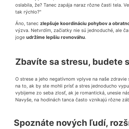
oslabila, že? Tanec zapája naraz rôzne časti tela.
tak rýchlo?"
Áno, tanec
zlepšuje koordináciu pohybov a obratn
výzva. Netvrdím, začiatky nie sú jednoduché, ale 
joge
udržíme lepšiu rovnováhu
.
Zbavíte sa stresu, budete 
O strese a jeho negatívnom vplyve na naše zdravie s
na to, ak by ste mohli prísť a stres jednoducho vyp
vybijeme zo seba zlosť, ak je romantická, unesie n
Navyše, na hodinách tanca často vznikajú rôzne záb
Spoznáte nových ľudí, rozší