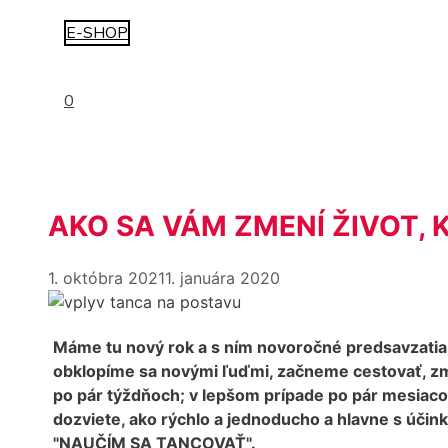
E-SHOP
0
AKO SA VÁM ZMENÍ ŽIVOT,
1. októbra 2021
1. januára 2020
Máme tu nový rok a s ním novoročné predsavzatia, 
obklopíme sa novými ľuďmi, začneme cestovať, zmen
po pár týždňoch; v lepšom prípade po pár mesiacoch
dozviete, ako rýchlo a jednoducho a hlavne s účin
"NAUČÍM SA TANCOVAŤ".