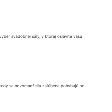
ýber svadobnej sály, v ktorej oslávite vašu
edy sa novomanželia zaľúbene pohybujú po