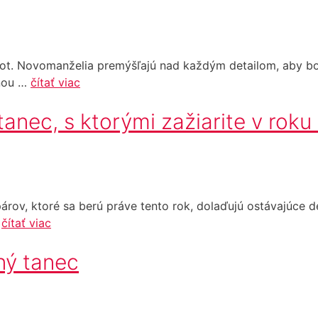
t. Novomanželia premýšľajú nad každým detailom, aby boli 
bnou …
čítať viac
anec, s ktorými zažiarite v rok
árov, ktoré sa berú práve tento rok, dolaďujú ostávajúce d
…
čítať viac
ný tanec