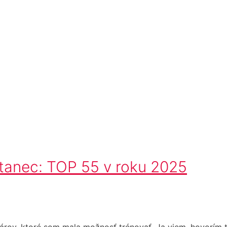
tanec: TOP 55 v roku 2025
ov, ktoré som mala možnosť trénovať. Ja viem, hovorím to 