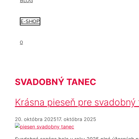
BLOG
E-SHOP
0
SVADOBNÝ TANEC
Krásna pieseň pre svadobný 
20. októbra 2025
17. októbra 2025
Svadobná sezóna bola v roku 2025 plná úžasných pár