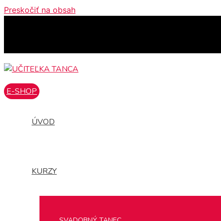
Preskočiť na obsah
E-SHOP
ÚVOD
KURZY
SVADOBNÝ TANEC