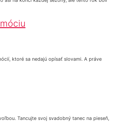
emóciu
cií, ktoré sa nedajú opísať slovami. A práve
voľbou. Tancujte svoj svadobný tanec na pieseň,