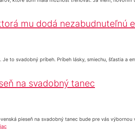
 ktorá mu dodá nezabudnuteľnú 
e to svadobný príbeh. Príbeh lásky, smiechu, šťastia a emó
eseň na svadobný tanec
Slovenská pieseň na svadobný tanec bude pre vás výbornou 
viac