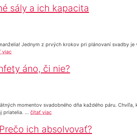
é sály a ich kapacita
manželia! Jednym z prvých krokov pri plánovaní svadby je v
ť viac
fety áno, či nie?
tných momentov svadobného dňa každého páru. Chvíľa, k
j priatelia. …
čítať viac
Prečo ich absolvovať?