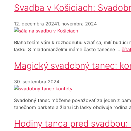
Svadba v Košiciach: Svadobn
12. decembra 2024
1. novembra 2024
Blahoželám vám k rozhodnutiu vziať sa, milí budúci 
lásku. S mladomanželmi máme často tanečné …
číta
Magický svadobný tanec: kon
30. septembra 2024
Svadobný tanec môžeme považovať za jeden z pamä
tanečnom parkete a žiaru ich lásky obdivuje rodina a
Hodiny tanca pred svadbou: 