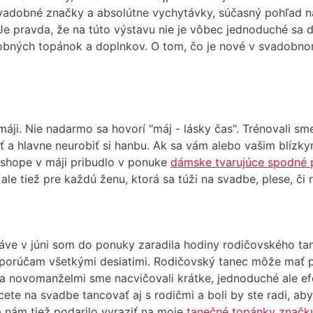
 svadobné značky a absolútne vychytávky, súčasný pohľad 
Je pravda, že na túto výstavu nie je vôbec jednoduché sa d
ných topánok a doplnkov. O tom, čo je nové v svadobnom f
ji. Nie nadarmo sa hovorí "máj - lásky čas". Trénovali sm
iť a hlavne neurobiť si hanbu. Ak sa vám alebo vašim blízky
shope v máji pribudlo v ponuke
dámske tvarujúce spodné p
e tiež pre každú ženu, ktorá sa túži na svadbe, plese, či 
Práve v júni som do ponuky zaradila hodiny rodičovského t
odporúčam všetkými desiatimi. Rodičovský tanec môže mať
i a novomanželmi sme nacvičovali krátke, jednoduché ale ef
te na svadbe tancovať aj s rodičmi a boli by ste radi, ab
a nám tiež podarilo vyraziť na moje
tanečné topánky znač