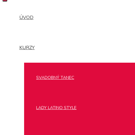
MENU
ÚVOD
KURZY
SVADOBNÝ TANEC
LADY LATINO STYLE