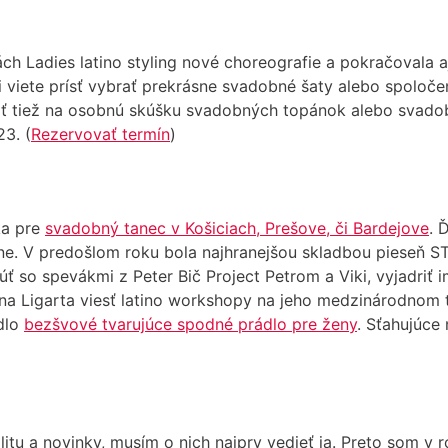
nách Ladies latino styling nové choreografie a pokračoval
si viete prísť vybrať prekrásne svadobné šaty alebo spol
dnať tiež na osobnú skúšku svadobných topánok alebo sva
23. (
Rezervovať termín
)
ka pre
svadobný tanec v Košiciach, Prešove, či Bardejove
. 
ne. V predošlom roku bola najhranejšou skladbou pieseň STO
 so spevákmi z Peter Bič Project Petrom a Viki, vyjadriť 
na Ligarta viesť latino workshopy na jeho medzinárodnom 
dlo
bezšvové tvarujúce spodné prádlo pre ženy
. Sťahujúce
itu a novinky, musím o nich najprv vedieť ja. Preto som v