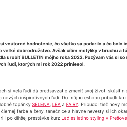
ési vnútorné hodnotenie, čo všetko sa podarilo a čo bolo i
o veľké dobrodružstvo. Avšak cítim motýliky v bruchu a tú
dla urobiť BULLETIN môjho roka 2022. Pozývam vás si so 
h ľudí, ktorých mi rok 2022 priniesol.
ach si veľa ľudí dá predsavzatie zmeniť svoj život, skúsiť 
ala nových inšpiratívnych ľudí. Do môjho eshopu pribudli
obné topánky
SELENA
,
LEA
a
FAIRY
. Pribudol tiež nový 
 čiernej farbe a ženy, tanečnice a hlavne nevesty si ich ok
ili po dlhšej prestávke kurz
Ladies latino styling v Prešove