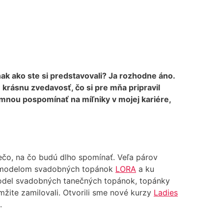
nak ako ste si predstavovali? Ja rozhodne áno.
 krásnu zvedavosť, čo si pre mňa pripravil
mnou pospomínať na míľniky v mojej kariére,
niečo, na čo budú dlho spomínať. Veľa párov
 ku modelom svadobných topánok
LORA
a ku
model svadobných tanečných topánok, topánky
amžite zamilovali. Otvorili sme nové kurzy
Ladies
.