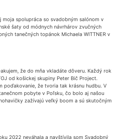
a aj moja spolupráca so svadobným salónom v
očenské šaty od módnych návrhárov zvučných
dobných tanečných topánok Michaela WITTNER v
Ďakujem, že do mňa vkladáte dôveru. Každý rok
J od košickej skupiny Peter Bič Project.
im poďakovanie, že tvoria tak krásnu hudbu. V
tanečnom pobyte v Poľsku, čo bolo aj našou
 nohavičky zažívajú veľký boom a sú skutočným
 roku 2022 neváhala a navštívila som Svadobný