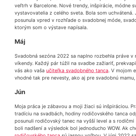
veľtrh v Barcelone. Nové trendy, inšpirácie, módne
vystavovatelia z celého sveta. Bola som uchvátená. 
posunula vpred v rozhľade o svadobnej móde, svadob
ktorým som o výstave napísala.
Máj
Svadobná sezóna 2022 sa naplno rozbehla práve v má
víkendy. Každý pár túžil na svadbe zažiariť, prekvap
vás ako vaša
učiteľka svadobného tanca
. V mojom e
vhodné tak pre nevesty, ako aj pre svadobnú mamu, al
Jún
Moja práca je zábavou a moji žiaci sú inšpiráciou. 
tradíciu na svadbách, hodiny rodičovského tanca 
posunuli rodičovský tanec na vyšší level a s rodičm
boli nadšení a výsledok bol jednoducho WOW. Ak chce
rodičovského tanca
sú jasnou voľbou. V júni 2022 s