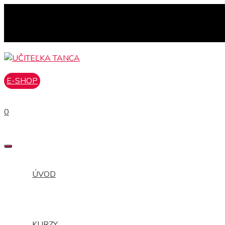
Preskočiť
na
obsah
E-SHOP
0
MENU
ÚVOD
KURZY