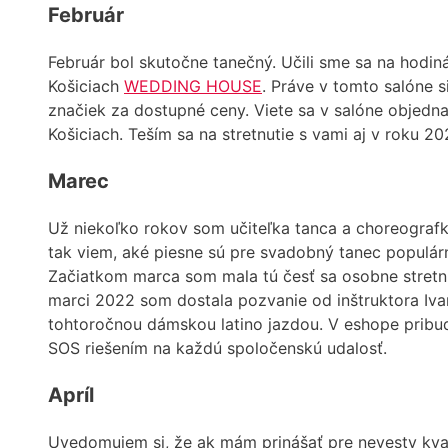
Február
Február bol skutočne tanečný. Učili sme sa na hodi
Košiciach
WEDDING HOUSE
. Práve v tomto salóne 
značiek za dostupné ceny. Viete sa v salóne obje
Košiciach. Teším sa na stretnutie s vami aj v roku 20
Marec
Už niekoľko rokov som učiteľka tanca a choreograf
tak viem, aké piesne sú pre svadobný tanec populár
Začiatkom marca som mala tú česť sa osobne stretnúť
marci 2022 som dostala pozvanie od inštruktora Iva
tohtoročnou dámskou latino jazdou. V eshope pribu
SOS riešením na každú spoločenskú udalosť.
Apríl
Uvedomujem si, že ak mám prinášať pre nevesty kval