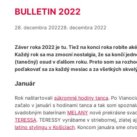
BULLETIN 2022
28. decembra 2022
28. decembra 2022
Záver roka 2022 je tu. Tiež na konci roka robíte ak
Každý rok sa ma zmocní nostalgia, že sa končí jedn
(tanečný) osud v ďalšom roku. Preto som sa rozho
poďakovať sa za každý mesiac a za všetkých skvelýc
Január
Rok naštartovali
súkromné hodiny tanca
. Po Vianoci
začalo v januári s hodinami tanca a tak som spozn
svadobným balerínam
MELANY
nové
prekrásne
svad
TERESSA
. TERESSY vyrábame v striebornej, zlatej aj
latino stylingu v Košiciach
. Koncom januára sme otvor