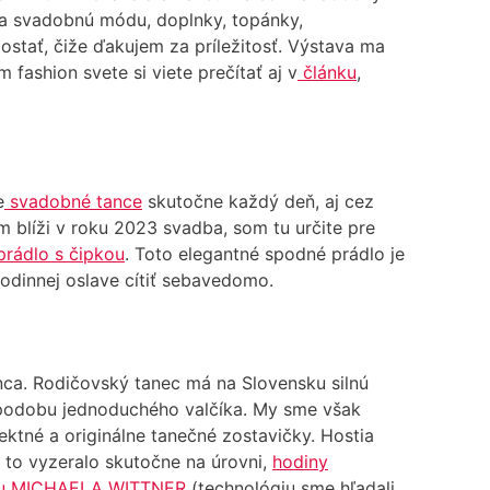
na svadobnú módu, doplnky, topánky,
ostať, čiže ďakujem za príležitosť. Výstava ma
ashion svete si viete prečítať aj v
článku
,
e
svadobné tance
skutočne každý deň, aj cez
m blíži v roku 2023 svadba, som tu určite pre
rádlo s čipkou
. Toto elegantné spodné prádlo je
rodinnej oslave cítiť sebavedomo.
anca. Rodičovský tanec má na Slovensku silnú
 podobu jednoduchého valčíka. My sme však
ektné a originálne tanečné zostavičky. Hostia
y to vyzeralo skutočne na úrovni,
hodiny
ku MICHAELA WITTNER
(technológiu sme hľadali