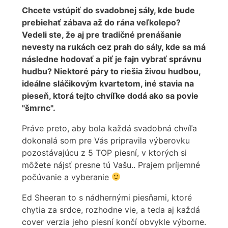
Chcete vstúpiť do svadobnej sály, kde bude
prebiehať zábava až do rána veľkolepo?
Vedeli ste, že aj pre tradičné prenášanie
nevesty na rukách cez prah do sály, kde sa má
následne hodovať a piť je fajn vybrať správnu
hudbu? Niektoré páry to riešia živou hudbou,
ideálne sláčikovým kvartetom, iné stavia na
pieseň, ktorá tejto chvíľke dodá ako sa povie
"šmrnc".
Práve preto, aby bola každá svadobná chvíľa
dokonalá som pre Vás pripravila výberovku
pozostávajúcu z 5 TOP piesní, v ktorých si
môžete nájsť presne tú Vašu.. Prajem príjemné
počúvanie a vyberanie
Ed Sheeran to s nádhernými piesňami, ktoré
chytia za srdce, rozhodne vie, a teda aj každá
cover verzia jeho piesní končí obvykle výborne.