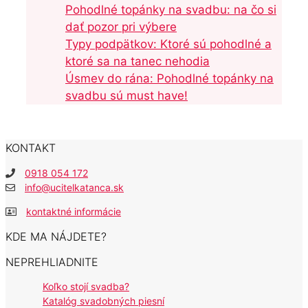
Pohodlné topánky na svadbu: na čo si
dať pozor pri výbere
Typy podpätkov: Ktoré sú pohodlné a
ktoré sa na tanec nehodia
Úsmev do rána: Pohodlné topánky na
svadbu sú must have!
KONTAKT
0918 054 172
info@ucitelkatanca.sk
kontaktné informácie
KDE MA NÁJDETE?
NEPREHLIADNITE
Koľko stojí svadba?
Katalóg svadobných piesní