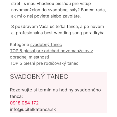
stretli s inou vhodnou piesňou pre vstup
novomanželov do svadobnej sály? Budem rada,
ak mi o nej poviete alebo zavoláte.
S pozdravom Vaša učiteľka tanca, a po novom
aj profesionálna best wedding song poradkyňa!
Kategórie
svadobný tanec
TOP 5 piesní pre odchod novomanželov z
obradnej miestnosti
TOP 5 piesní pre rodičovský tanec
SVADOBNÝ TANEC
Rezervujte si termín na hodiny svadobného
tanca:
0918 054 172
info@ucitelkatanca.sk