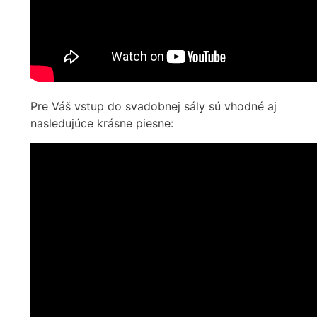
Pre Váš vstup do svadobnej sály sú vhodné aj
nasledujúce krásne piesne: